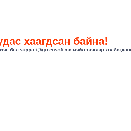
дас хаагдсан байна!
эзэн бол
support@greensoft.mn
мэйл хаягаар холбогдоно